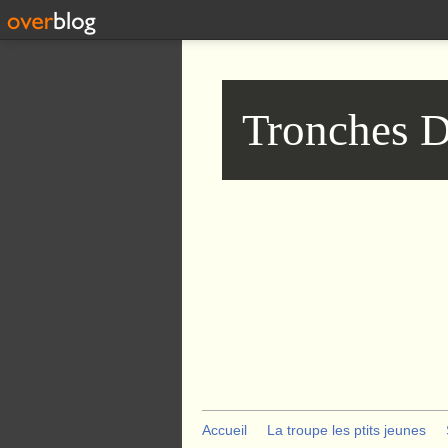
Tronches D
Accueil
La troupe les ptits jeunes