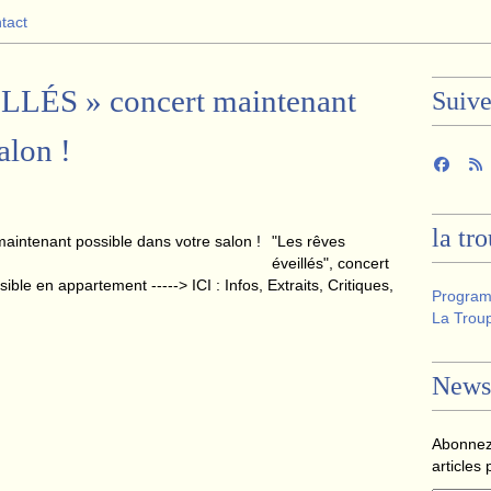
tact
LÉS » concert maintenant
Suiv
alon !
la tr
"Les rêves
éveillés", concert
le en appartement -----> ICI : Infos, Extraits, Critiques,
Program
La Troup
Newsl
Abonnez
articles 