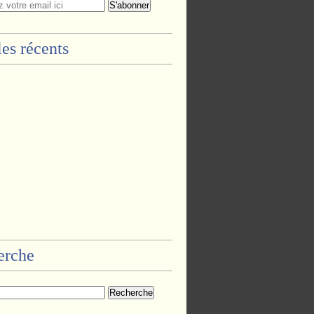
les récents
erche