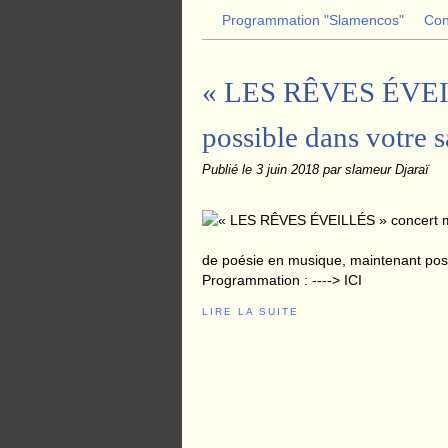
Programmation "Slamencos"
Con
« LES RÊVES ÉVEIL
possible dans votre s
Publié le
3 juin 2018
par slameur Djaraï
de poésie en musique, maintenant possib
Programmation : ----> ICI
LIRE LA SUITE