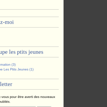
ez-moi
oupe les ptits jeunes
mation
(3)
e Les Ptits Jeunes
(1)
etter
-vous pour être averti des nouveaux
publiés.