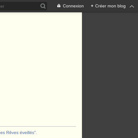
Connexion
+
Créer mon blog
s Rêves éveillés".