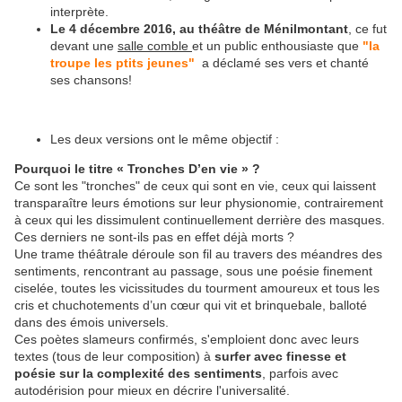
interprète.
Le 4 décembre 2016, au théâtre de Ménilmontant
, ce fut
devant une
salle comble
et un public enthousiaste que
"la
troupe les ptits jeunes"
a déclamé ses vers et chanté
ses chansons!
Les deux versions ont le même objectif :
Pourquoi le titre « Tronches D’en vie » ?
Ce sont les "tronches" de ceux qui sont en vie, ceux qui laissent
transparaître leurs émotions sur leur physionomie, contrairement
à ceux qui les dissimulent continuellement derrière des masques.
Ces derniers ne sont-ils pas en effet déjà morts ?
Une trame théâtrale déroule son fil au travers des méandres des
sentiments, rencontrant au passage, sous une poésie finement
ciselée, toutes les vicissitudes du tourment amoureux et tous les
cris et chuchotements d’un cœur qui vit et brinquebale, balloté
dans des émois universels.
Ces poètes slameurs confirmés, s'emploient donc avec leurs
textes (tous de leur composition) à
surfer avec finesse et
poésie sur la complexité des sentiments
, parfois avec
autodérision pour mieux en décrire l'universalité.