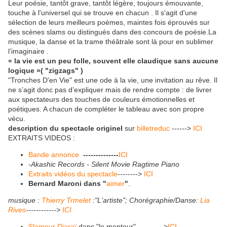
Leur poésie, tantôt grave, tantôt légère, toujours émouvante,
touche à l'universel qui se trouve en chacun . Il s'agit d'une
sélection de leurs meilleurs poèmes, maintes fois éprouvés sur
des scènes slams ou distingués dans des concours de poésie.La
musique, la danse et la trame théâtrale sont là pour en sublimer
l’imaginaire .
« la vie est un peu folle, souvent elle claudique sans aucune
logique »( "zigzags" )
"Tronches D'en Vie" est une ode à la vie, une invitation au rêve. Il
ne s’agit donc pas d’expliquer mais de rendre compte : de livrer
aux spectateurs des touches de couleurs émotionnelles et
poétiques. A chacun de compléter le tableau avec son propre
vécu.
description du spectacle
originel
sur
billetreduc
------>
ICI
EXTRAITS VIDEOS :
Bande annonce
--------------
ICI
-Akashic Records - Silent Movie Ragtime Piano
Extraits vidéos du spectacle
-------->
ICI
Bernard Maroni dans "
aimer
"
.
musique :
Thierry Trmelet
:"L'artiste"; Chorégraphie/Danse:
Lia
Rives
------------>
ICI
Slameur Djaraï
dans "le menteur"----------->
ICI