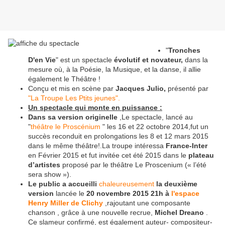
"
Tronches
D'en Vie
" est un spectacle
évolutif et novateur,
dans la
mesure où, à la Poésie, la Musique, et la danse, il allie
également le Théâtre !
Conçu et mis en scène par
Jacques Julio,
présenté par
"La Troupe Les Ptits jeunes".
Un spectacle qui monte en puissance :
Dans sa version originelle
,Le spectacle, lancé au
"
théâtre le Proscénium
" les 16 et 22 octobre 2014,fut un
succès reconduit en prolongations les 8 et 12 mars 2015
dans le même théâtre!.La troupe intéressa
France-Inter
en Février 2015 et fut invitée cet été 2015 dans le
plateau
d’artistes
proposé par le théâtre Le Proscenium (« l’été
sera show »).
Le public a accueilli
chaleureusement
la deuxième
version
lancée le
20 novembre 2015 21h à
l'espace
Henry Miller de Clichy
,rajoutant une composante
chanson , grâce à une nouvelle recrue,
Michel Dreano
.
Ce slameur confirmé, est également auteur- compositeur-