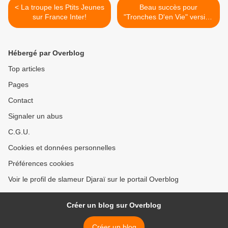
< La troupe les Ptits Jeunes
Beau succès pour
sur France Inter!
"Tronches D'en Vie" version
2 lancée le 20 novembre
2015 à l'Espace Henry
Miller à Clichy! (Bande
Hébergé par Overblog
annonce et extraits vidéos
du spectacle). >
Top articles
Pages
Contact
Signaler un abus
C.G.U.
Cookies et données personnelles
Préférences cookies
Voir le profil de slameur Djaraï sur le portail Overblog
Créer un blog sur Overblog
Créer un blog