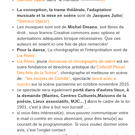
La conception, la trame théâtrale, l'adaptation
musicale et la mise en scène
sont de
Jacques Julio
(
"Slameur Djaraï').
Les musiques sont soit de
Michel Dreano
, soit libres de
droit , sous licence Creative commons avec options et
autorisations adéquates lorsque nécessaires. Que ces
auteurs en soient ici une fois de plus remerciés!
Pour la danse
, La chorégraphie et l'interprétation sont de
Lia Rives.
Lia Rives
, jeune
danseuse et chorégraphe de talent
est en
outre fondatrice et directrice artistique du
"Collectif Pluriel
Des Arts de la Scène"
, chorégraphe et metteuse en scène
de: :
"les secrets de Camille"
, spectacle
lancé avec à
succès
sur la scène parisienne en octobre-novembre 2015.
ce spectacle sera également
porté dans d'autres lieux, à
la demande (Mairies, Centres Culturels,Maisons de la
poésie, Lieux associatifs, MJC... ) d
ans le cadre de la loi
1901, c'est à dire à but non lucratif .…
si vous êtes intéressé(e), vous pouvez communiquer votre
e-mail ci-contre en vous abonnant, pour être tenu(e) au
courant de la programmation. Si vous voulez donner votre
avis, c'est l'onglet contact